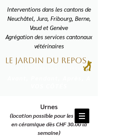
Interventions dans les cantons de
Neuchâtel, Jura, Fribourg, Berne,
Vaud et Genève
Agrégation des services cantonaux
vétérinaires
Avant, Pendant, Après, A
VOS CÔTÉS
Urnes
+41 77 409 87 77
(location poss
ible
pour l
es urnes
en
céramique
dès CHF 30.00
la
semaine)