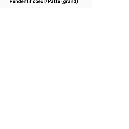
Pendentif coeur/Patte (grand)
Couleur : or
Prix : CHF 35.00
28-600
Pendentif zircon
Couleurs : noir, or jaune
Prix : CHF 35.00